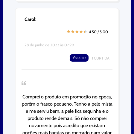
Carol:
★
★
★
★
★
4.50 / 5.00
28 de junho de 2022 às 07:29
CURTIR
1
CURTIDA
Comprei o produto em promoção no epoca,
porém o frasco pequeno. Tenho a pele mista
e me serviu bem, a pele fica sequinha e o
produto rende demais. Só não comprei
novamente pois acredito que existam
opções mais baratas no mercado num valor