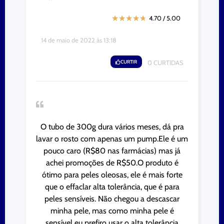
★
★
★
★
★
4.70 / 5.00
14 de maio de 2022 às 13:18
CURTIR
0
CURTIDAS
O tubo de 300g dura vários meses, dá pra
lavar o rosto com apenas um pump.Ele é um
pouco caro (R$80 nas farmácias) mas já
achei promoções de R$50.O produto é
ótimo para peles oleosas, ele é mais forte
que o effaclar alta tolerância, que é para
peles sensíveis. Não chegou a descascar
minha pele, mas como minha pele é
sensível eu prefiro usar o alta tolerância