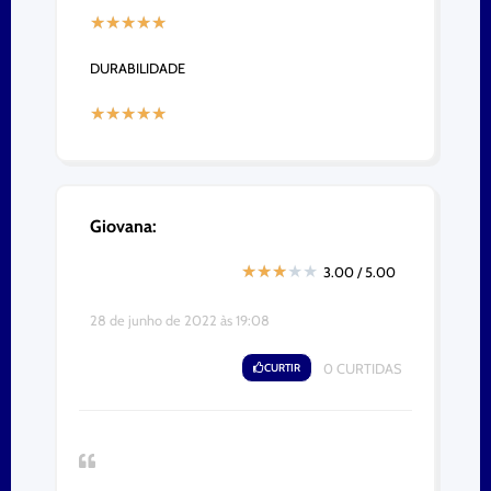
★
★
★
★
★
DURABILIDADE
★
★
★
★
★
Giovana:
★
★
★
★
★
3.00 / 5.00
28 de junho de 2022 às 19:08
CURTIR
0
CURTIDAS