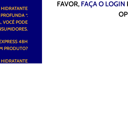
FAVOR,
FAÇA O LOGIN
O HIDRATANTE
OP
 PROFUNDA “.
, VOCÊ PODE
NSUMIDORES.
 EXPRESS 48H
OM PRODUTO?
O HIDRATANTE
OFUNDA ” OU
NO MERCADO?
É VALIOSA =)