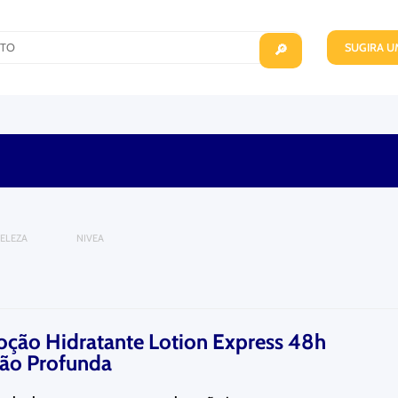
SUGIRA 
🔎
BELEZA
NIVEA
ção Hidratante Lotion Express 48h
ção Profunda