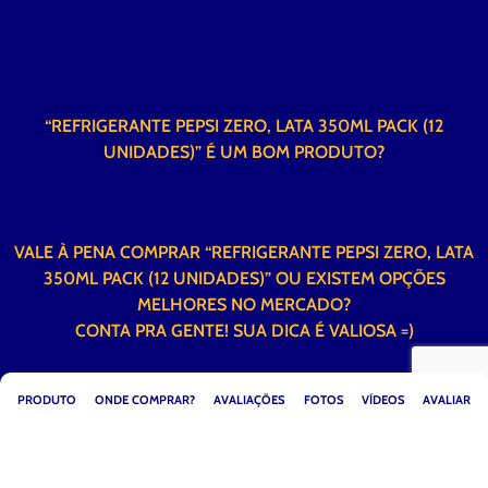
“REFRIGERANTE PEPSI ZERO, LATA 350ML PACK (12
UNIDADES)” É UM BOM PRODUTO?
VALE À PENA COMPRAR “REFRIGERANTE PEPSI ZERO, LATA
350ML PACK (12 UNIDADES)” OU EXISTEM OPÇÕES
MELHORES NO MERCADO?
CONTA PRA GENTE! SUA DICA É VALIOSA =)
PRODUTO
ONDE COMPRAR?
AVALIAÇÕES
FOTOS
VÍDEOS
AVALIAR
OBRIGADO PELO INTERESSE EM
AVALIAR O PRODUTO