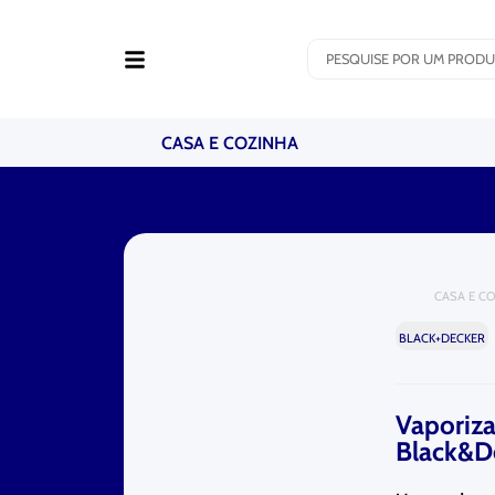
CASA E COZINHA
CASA E C
BLACK+DECKER
Vaporiza
Black&D