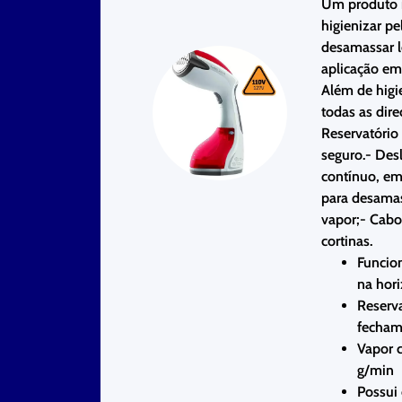
Um produto m
higienizar pe
desamassar le
aplicação em
Além de higi
todas as dire
Reservatório
seguro.- Des
contínuo, em
para desamass
vapor;- Cabo
cortinas.
Funcion
na hor
Reserva
fecham
Vapor 
g/min
Possui 