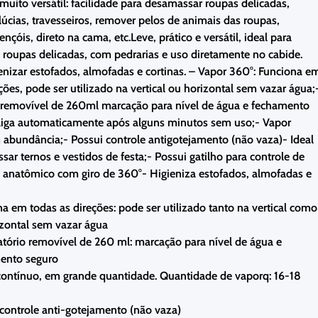
uito versátil: facilidade para desamassar roupas delicadas,
lúcias, travesseiros, remover pelos de animais das roupas,
nçóis, direto na cama, etc.Leve, prático e versátil, ideal para
 roupas delicadas, com pedrarias e uso diretamente no cabide.
enizar estofados, almofadas e cortinas. – Vapor 360°: Funciona e
ções, pode ser utilizado na vertical ou horizontal sem vazar água;
 removível de 260ml marcação para nível de água e fechamento
liga automaticamente após alguns minutos sem uso;- Vapor
 abundância;- Possui controle antigotejamento (não vaza)- Ideal
ar ternos e vestidos de festa;- Possui gatilho para controle de
 anatômico com giro de 360°- Higieniza estofados, almofadas e
a em todas as direções: pode ser utilizado tanto na vertical como
izontal sem vazar água
tório removível de 260 ml: marcação para nível de água e
ento seguro
contínuo, em grande quantidade. Quantidade de vaporq: 16-18
controle anti-gotejamento (não vaza)