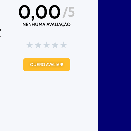
0,00
/5
NENHUMA AVALIAÇÃO
m
-
★
★
★
★
★
QUERO AVALIAR!