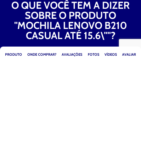
O QUE VOCÊ TEM A DIZER
SOBRE O PRODUTO
"MOCHILA LENOVO B210
CASUAL ATÉ 15.6\""?
PRODUTO
ONDE COMPRAR?
AVALIAÇÕES
FOTOS
VÍDEOS
AVALIAR
DEIXE SUA RESENHA SOBRE “MOCHILA LENOVO B210
CASUAL ATÉ 15.6\””. DESCREVENDO SUA EXPERIÊNCIA
PRÓPRIA, VOCÊ PODE AJUDAR OUTROS CONSUMIDORES.
“MOCHILA LENOVO B210 CASUAL ATÉ 15.6\”” É UM BOM
PRODUTO?