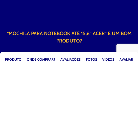
“MOCHILA PARA NOTEBOOK ATÉ 15,6” ACER” É UM BOM
PRODUTO?
PRODUTO
ONDE COMPRAR?
AVALIAÇÕES
FOTOS
VÍDEOS
AVALIAR
VALE À PENA COMPRAR “MOCHILA PARA NOTEBOOK ATÉ
15,6” ACER” OU EXISTEM OPÇÕES MELHORES NO
MERCADO?
CONTA PRA GENTE! SUA DICA É VALIOSA =)
OBRIGADO PELO INTERESSE EM
AVALIAR O PRODUTO “MOCHILA